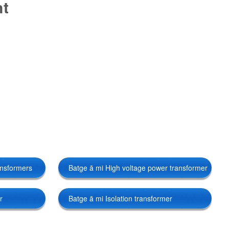
nt
ansformers
Batge ā mi High voltage power transformer
r
Batge ā mi Isolation transformer