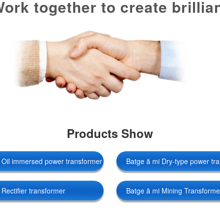
ork together to create brillia
Products Show
Linguae Latinae
 Oil immersed power transformer
Batge ā mi Dry-type power tr
 Rectifier transformer
Batge ā mi Mining Transforme