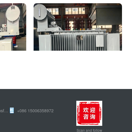
r
Power transformer
Batge ā mi Power Transformer Manufacturer
+086 15006358972
Scan and follow