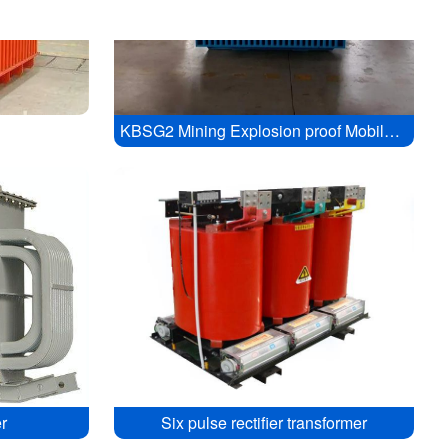
KBSG2 Mining Explosion proof Mobile Substation
r
Six pulse rectifier transformer