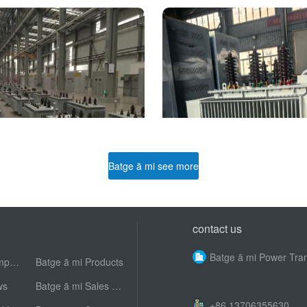
ingle-phase transformer
Power transforme
Batge ā mi see more
contact us
Batge ā mi Company Profile
Batge ā mi Products
ws
Batge ā mi Sales Network
+86 13706355630