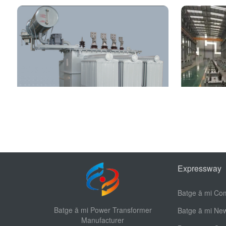
Twelve pulse rectifier transformer
D10 s
Expressway
Batge ā mi Power Transformer
Batge ā mi Ne
Manufacturer