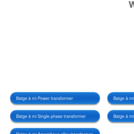
W
Batge ā mi Power transformer
Batge ā mi
Batge ā mi Single-phase transformer
Batge ā mi
Batge ā mi Amorphous alloy transformer