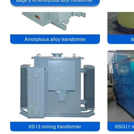
Amorphous alloy transformer
I
KS13 mining transformer
KSG11 mi