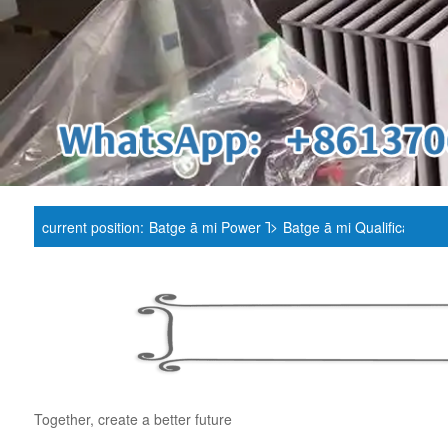
>
current position:
Batge ā mi Power Transformer Manufacturer
Batge ā mi Qualification 
Together, create a better future